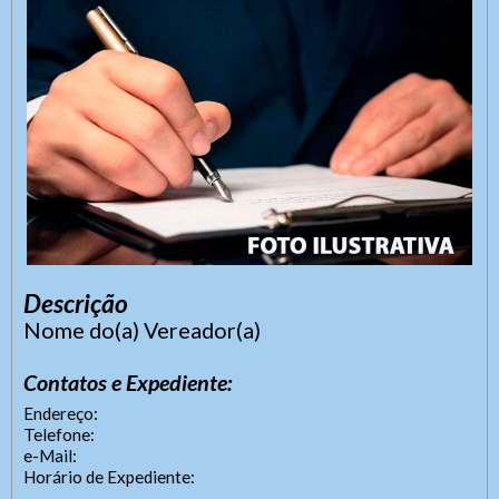
Descrição
Nome do(a) Vereador(a)
SIC Físico
Contatos e Expediente:
Fale Conosco
Endereço:
Telefone:
e-Mail:
Endereço
Gerenciador
Webmail
Horário de Expediente:
Endereço de atendimento