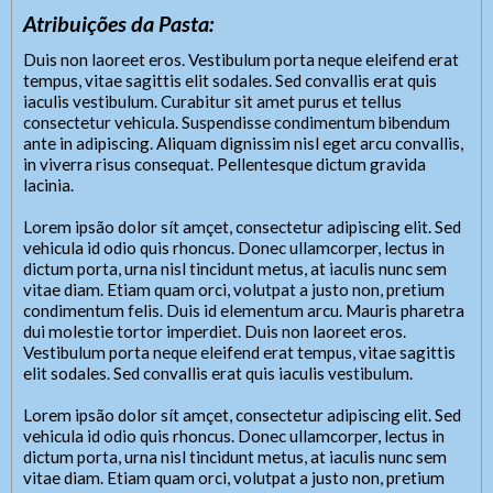
Acessibilidade
Digite apenas o "usuário" sem @dominio!
Atribuições da Pasta:
Contatos
Contatos
Duis non laoreet eros. Vestibulum porta neque eleifend erat
Tel: (xx) 0000-0000,
Tamanho da fonte:
Usuário
tempus, vitae sagittis elit sodales. Sed convallis erat quis
Celular/WhatsApp (xx) 00000-0000
Usuário
iaculis vestibulum. Curabitur sit amet purus et tellus
Letra A > Fonte tamanho normal.
Endereço:
consectetur vehicula. Suspendisse condimentum bibendum
Letra A+ > Aumenta o tamanho da fonte.
Atendente/Ouvidor:
Cidade:
ante in adipiscing. Aliquam dignissim nisl eget arcu convallis,
Letra A- > Diminui o tamanho da fonte.
Nome do Atendente:
Nome do Atendente/Ouvidor
Senha
in viverra risus consequat. Pellentesque dictum gravida
Senha
Telefone: (xx) xxxx-xxxx
lacinia.
Layout
whatsApp: (xx) xxxxx-xxxxx
Expediente:
e-Mail:
Para alterar a cor do layout de escuro para claro e vice
Horário de Funcionamento:
Lorem ipsão dolor sít amçet, consectetur adipiscing elit. Sed
Das 8h às 11h, das 14h às 18h.
versa clique no ícone
.
Das xxh às xxh e das xxh às xxh
vehicula id odio quis rhoncus. Donec ullamcorper, lectus in
De segunda-feira a sexta-feira.
dictum porta, urna nisl tincidunt metus, at iaculis nunc sem
Enviar
Enviar
vitae diam. Etiam quam orci, volutpat a justo non, pretium
Outras Informações:
condimentum felis. Duis id elementum arcu. Mauris pharetra
Duis non laoreet eros. Vestibulum porta neque eleifend
dui molestie tortor imperdiet. Duis non laoreet eros.
erat tempus, vitae sagittis elit sodales. Sed convallis
Vestibulum porta neque eleifend erat tempus, vitae sagittis
Enviar
erat quis iaculis vestibulum. Curabitur sit amet purus et
elit sodales. Sed convallis erat quis iaculis vestibulum.
tellus consectetur vehicula.
Lorem ipsão dolor sít amçet, consectetur adipiscing elit. Sed
vehicula id odio quis rhoncus. Donec ullamcorper, lectus in
dictum porta, urna nisl tincidunt metus, at iaculis nunc sem
vitae diam. Etiam quam orci, volutpat a justo non, pretium