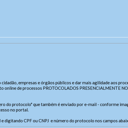
do cidadão, empresas e órgãos públicos e dar mais agilidade aos pro
Fale Conosco
SIC Físico
amento online de processos PROTOCOLADOS PRESENCIALMENTE NO
ero do protocolo" que também é enviado por e-mail - conforme im
Gerenciador
ereço
Webmail
cesso no portal.
reço de atendimento
cessibilidade
Digite apenas o "usuário" sem @dominio!
Contatos
 e digitando CPF ou CNPJ e número do protocolo nos campos abai
tatos