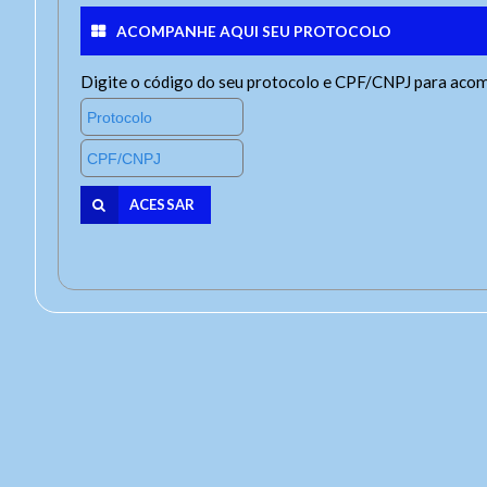
Tel: 
Tam
Usuár
ACOMPANHE AQUI SEU PROTOCOLO
Celu
Letra
Letra
Ate
Digite o código do seu protocolo e CPF/CNPJ para acom
Letra
Senh
Nome
Lay
Exp
Para 
.
Das 8
De se
ACESSAR
Out
Duis 
sagit
amet 