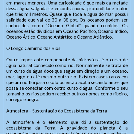
em mares menores. Uma curiosidade é que mais da metade
dessa água salgada se encontra numa profundidade maior
que três mil metros. Quase que toda a água do mar possui
salinidade que vai de 30 a 38 ppt. Os oceanos podem ser
conhecidos como “Oceano Global” quando reunidos. Os
oceanos estão divididos em Oceano Pacífico, Oceano Índico,
Oceano Ártico, Oceano Antártico e Oceano Atlântico.
O Longo Caminho dos Rios
Outro importante componente da hidrosfera é o curso de
água natural conhecido como rio. Normalmente se trata de
um curso de água doce que segue em direção a um oceano,
mar, lago ou até mesmo outro rio. Existem casos raros em
que um rio flui para o solo ou então acaba secando antes que
possa se conectar com outro curso d’água. Conforme o seu
tamanho os rios podem receber outros nomes como ribeiro,
córrego e angra.
Atmosfera – Sustentação do Ecossistema da Terra
A atmosfera é o elemento que dá a sustentação do
ecossistema da Terra. A gravidade do planeta é a
responsável por manter a camada fina de gases no seu lugar.