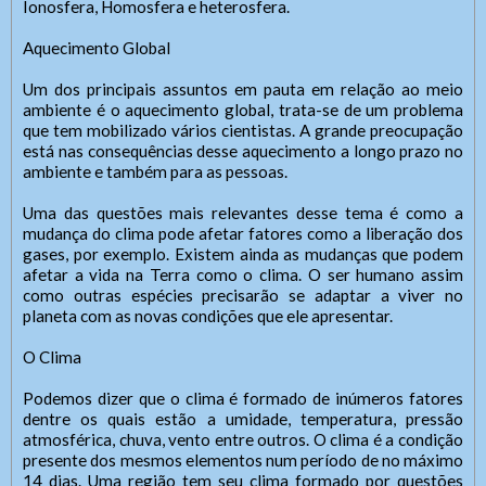
Ionosfera, Homosfera e heterosfera.
Aquecimento Global
Um dos principais assuntos em pauta em relação ao meio
ambiente é o aquecimento global, trata-se de um problema
que tem mobilizado vários cientistas. A grande preocupação
está nas consequências desse aquecimento a longo prazo no
ambiente e também para as pessoas.
Uma das questões mais relevantes desse tema é como a
SIC Físico
Fale Conosco
mudança do clima pode afetar fatores como a liberação dos
gases, por exemplo. Existem ainda as mudanças que podem
afetar a vida na Terra como o clima. O ser humano assim
como outras espécies precisarão se adaptar a viver no
Endereço
Gerenciador
Webmail
planeta com as novas condições que ele apresentar.
Endereço de atendimento
Acessibilidade
Digite apenas o "usuário" sem @dominio!
O Clima
Contatos
Contatos
Podemos dizer que o clima é formado de inúmeros fatores
Tel: (xx) 0000-0000,
Tamanho da fonte:
Usuário
dentre os quais estão a umidade, temperatura, pressão
Celular/WhatsApp (xx) 00000-0000
Usuário
Letra A > Fonte tamanho normal.
atmosférica, chuva, vento entre outros. O clima é a condição
Endereço:
Letra A+ > Aumenta o tamanho da fonte.
presente dos mesmos elementos num período de no máximo
Atendente/Ouvidor:
Cidade:
Letra A- > Diminui o tamanho da fonte.
14 dias. Uma região tem seu clima formado por questões