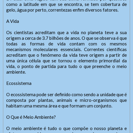
Nome do Atendente:
Nome do Atendente/Ouvidor
Senha
como a latitude em que se encontra, se tem cobertura de
Senha
Telefone: (xx) xxxx-xxxx
gelo, água por perto, correntezas enfim diversos fatores.
Layout
whatsApp: (xx) xxxxx-xxxxx
Expediente:
e-Mail:
Para alterar a cor do layout de escuro para claro e vice
Horário de Funcionamento:
Das 8h às 11h, das 14h às 18h.
A Vida
versa clique no ícone
.
Das xxh às xxh e das xxh às xxh
De segunda-feira a sexta-feira.
Os cientistas acreditam que a vida no planeta teve a sua
Enviar
Enviar
Outras Informações:
origem a cerca de 3.7 bilhões de anos. O que se observa é que
todas as formas de vida contam com os mesmos
Duis non laoreet eros. Vestibulum porta neque eleifend
mecanismos moleculares essenciais. Correntes científicas
erat tempus, vitae sagittis elit sodales. Sed convallis
acreditam que o fenômeno da vida teve origem a partir de
Enviar
erat quis iaculis vestibulum. Curabitur sit amet purus et
uma única célula que se tornou o elemento primordial da
tellus consectetur vehicula.
vida, o ponto de partida para tudo o que preenche o meio
ambiente.
Ecossistema
O ecossistema pode ser definido como sendo a unidade que é
composta por plantas, animais e micro-organismos que
habitam uma mesma área e que formam um conjunto.
O Que é Meio Ambiente?
O meio ambiente é tudo o que compõe o nosso planeta e