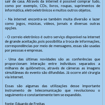
sair de casa. Através da internet é possível comprar tudo,
como por exemplo, CDs, livros, roupas, suprimentos de
informática, eletroeletrônicos e muitos outros objetos.
- Na internet encontra-se também muita diversão e lazer
como jogos, músicas, vídeos, jornais e diversas outras
opções.
- O correio eletrônico é outro serviço disponível na internet
SIC Físico
Fale Conosco
de grande aceitação, pois possibilita a troca de informações,
correspondências por meio de mensagens, essas são usadas
por pessoas e empresas.
Endereço
Gerenciador
Webmail
- Uma das últimas novidades são as conferências que
Endereço de atendimento
proporcionam interação entre indivíduos separados a
Acessibilidade
Digite apenas o "usuário" sem @dominio!
Contatos
milhares de quilômetros, através de câmeras as imagens
Contatos
simultâneas do evento são difundidas. Já ocorre até cirurgia
Tel: (xx) 0000-0000,
via internet.
Tamanho da fonte:
Usuário
Celular/WhatsApp (xx) 00000-0000
Usuário
Letra A > Fonte tamanho normal.
Essas são algumas das utilizações desse importante
Endereço:
Letra A+ > Aumenta o tamanho da fonte.
instrumento de telecomunicação que revolucionou o
Atendente/Ouvidor:
Cidade:
Letra A- > Diminui o tamanho da fonte.
seguimento e constantemente tem se expandido.
Nome do Atendente:
Nome do Atendente/Ouvidor
Senha
Senha
Telefone: (xx) xxxx-xxxx
Layout
fonte: Eduardo de Freitas
whatsApp: (xx) xxxxx-xxxxx