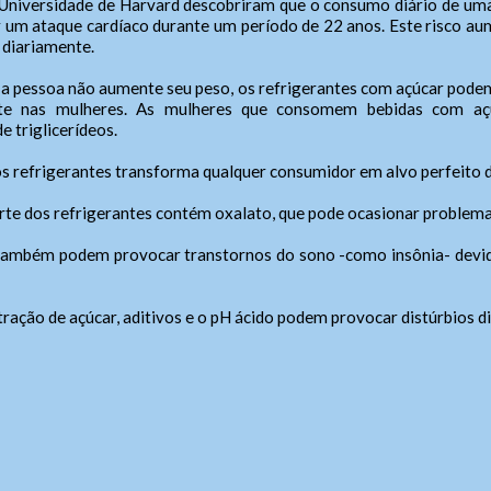
a Universidade de Harvard descobriram que o consumo diário de u
non laoreet eros. Vestibulum porta neque eleifend erat tempus, vita
 um ataque cardíaco durante um período de 22 anos. Este risco a
tis elit sodales. Sed convallis erat quis iaculis vestibulum. Curabitur s
Enviar
 diariamente.
purus et tellus consectetur vehicula.
 a pessoa não aumente seu peso, os refrigerantes com açúcar podem 
ente nas mulheres. As mulheres que consomem bebidas com a
e triglicerídeos.
nos refrigerantes transforma qualquer consumidor em alvo perfeito d
parte dos refrigerantes contém oxalato, que pode ocasionar problem
s também podem provocar transtornos do sono -como insônia- devido
ração de açúcar, aditivos e o pH ácido podem provocar distúrbios di