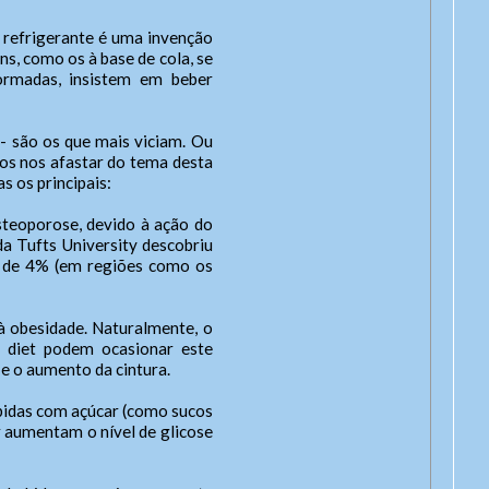
 O refrigerante é uma invenção
s, como os à base de cola, se
rmadas, insistem em beber
s - são os que mais viciam. Ou
mos nos afastar do tema desta
s os principais:
teoporose, devido à ação do
da Tufts University descobriu
a de 4% (em regiões como os
 obesidade. Naturalmente, o
 diet podem ocasionar este
e o aumento da cintura.
cone
bidas com açúcar (como sucos
r aumentam o nível de glicose