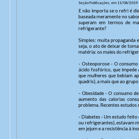
Seção Publicações, em 11/08/2019
E não importa se o refri é di
baseada meramente no sabor. 
superam em termos de mal
refrigerante?
Simples: muita propaganda e o
End
seja, o ato de deixar de tom
Ende
A
matéria: os males do refrige
Con
- Osteoporose - O consumo 
Tel: 
Tam
ácido fosfórico, que impede 
Usuár
Celu
que mulheres que bebiam ap
Letra
quadris), a mais que ao grupo
Letra
Ate
Letra
- Obesidade - O consumo de
Senh
Nome
aumento das calorias cons
Lay
problema. Recentes estudos 
Exp
Para 
.
Das 8
- Diabetes - Um estudo feit
De se
ou refrigerantes), estavam m
em jejum e a resistência à ins
Out