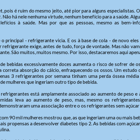
et, pois é ruim do mesmo jeito, até pior para alguns especialistas.
Não há nele nenhuma virtude, nenhum benefício para a saúde. Algun
Fale Conosco
SIC Físico
efícios à saúde. Mas por que as pessoas, mesmo as bem-info
 principal - refrigerante vicia. E os à base de cola - de novo ele
Gerenciador
ereço
Webmail
ar refrigerante exige, antes de tudo, força de vontade. Mas não va
reço de atendimento
cessibilidade
rante. São muitos, muitos mesmo. Por isso, destacaremos aqui apena
Digite apenas o "usuário" sem @dominio!
Contatos
tatos
de bebidas excessivamente doces aumenta o risco de sofrer de os
(xx) 0000-0000,
anho da fonte:
a correta absorção do cálcio, enfraquecendo os ossos. Um estudo 
io
Usuário
lar/WhatsApp (xx) 00000-0000
enas 3 refrigerantes por semana tinham uma perda óssea médi
 A > Fonte tamanho normal.
Endereço:
 de mulheres que ingeriam outro tipo de bebida.
 A+ > Aumenta o tamanho da fonte.
ndente/Ouvidor:
Cidade:
 A- > Diminui o tamanho da fonte.
Nome do Atendente:
 refrigerantes está amplamente associado ao aumento de peso e à
a
 do Atendente/Ouvidor
Senha
Telefone: (xx) xxxx-xxxx
umidas leva ao aumento de peso, mas, mesmo os refrigerantes
out
whatsApp: (xx) xxxxx-xxxxx
demonstraram uma associação entre o os refrigerantes sem açúcar 
e-Mail:
ediente:
alterar a cor do layout de escuro para claro e vice versa clique no í
Horário de Funcionamento:
h às 11h, das 14h às 18h.
o com 90 mil mulheres mostrou que, as que ingeriam uma ou mais be
Das xxh às xxh e das xxh às xxh
gunda-feira a sexta-feira.
ais propensas a desenvolver diabetes tipo 2. As bebidas com açúca
Enviar
Enviar
ulina.
ras Informações: