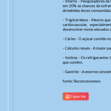
- Infarto - Pesquisadores d
Duis 
em 20% as chances de sofrer
sagit
de bebidas doces consumidas
amet 
- Triglicerídeos - Mesmo que
cardiovascular, especialm
desenvolver níveis elevados d
- Cáries - O açúcar contido 
- Cálculos renais - A maior 
- Insônia - Os refrigerante
que contêm.
- Gastrite - A enorme concent
fonte: Reconcavonews
Copiar link