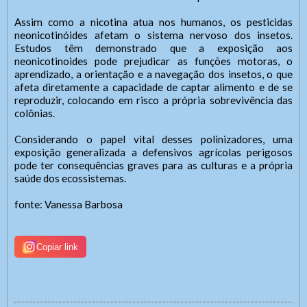
Contatos
Tel: (xx) 0000-0000,
Assim como a nicotina atua nos humanos, os pesticidas
Tamanho da fonte:
Usuário
Celular/WhatsApp (xx) 00000-0000
Usuário
neonicotinóides afetam o sistema nervoso dos insetos.
Letra A > Fonte tamanho normal.
Estudos têm demonstrado que a exposição aos
Endereço:
Letra A+ > Aumenta o tamanho da fonte.
neonicotinoides pode prejudicar as funções motoras, o
Atendente/Ouvidor:
Cidade:
Letra A- > Diminui o tamanho da fonte.
aprendizado, a orientação e a navegação dos insetos, o que
Nome do Atendente:
Nome do Atendente/Ouvidor
Senha
Senha
afeta diretamente a capacidade de captar alimento e de se
Telefone: (xx) xxxx-xxxx
Layout
reproduzir, colocando em risco a própria sobrevivência das
whatsApp: (xx) xxxxx-xxxxx
Expediente:
e-Mail:
colônias.
Para alterar a cor do layout de escuro para claro e vice
Horário de Funcionamento:
Das 8h às 11h, das 14h às 18h.
versa clique no ícone
.
Das xxh às xxh e das xxh às xxh
De segunda-feira a sexta-feira.
Considerando o papel vital desses polinizadores, uma
Enviar
exposição generalizada a defensivos agrícolas perigosos
Enviar
Outras Informações:
pode ter consequências graves para as culturas e a própria
saúde dos ecossistemas.
Duis non laoreet eros. Vestibulum porta neque eleifend
erat tempus, vitae sagittis elit sodales. Sed convallis
fonte: Vanessa Barbosa
Enviar
erat quis iaculis vestibulum. Curabitur sit amet purus et
tellus consectetur vehicula.
Copiar link