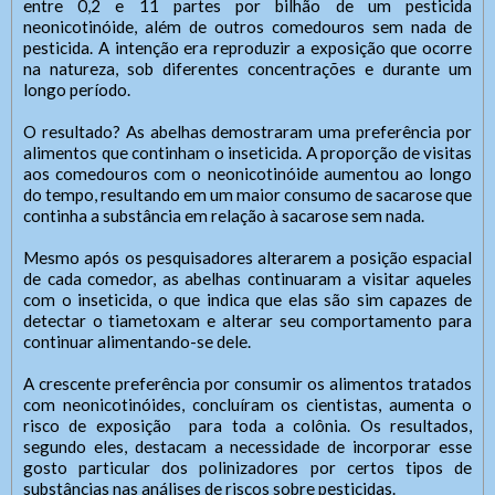
entre 0,2 e 11 partes por bilhão de um pesticida
neonicotinóide, além de outros comedouros sem nada de
pesticida. A intenção era reproduzir a exposição que ocorre
na natureza, sob diferentes concentrações e durante um
longo período.
O resultado? As abelhas demostraram uma preferência por
alimentos que continham o inseticida. A proporção de visitas
aos comedouros com o neonicotinóide aumentou ao longo
do tempo, resultando em um maior consumo de sacarose que
continha a substância em relação à sacarose sem nada.
Mesmo após os pesquisadores alterarem a posição espacial
de cada comedor, as abelhas continuaram a visitar aqueles
com o inseticida, o que indica que elas são sim capazes de
detectar o tiametoxam e alterar seu comportamento para
continuar alimentando-se dele.
SIC Físico
Fale Conosco
A crescente preferência por consumir os alimentos tratados
com neonicotinóides, concluíram os cientistas, aumenta o
risco de exposição para toda a colônia. Os resultados,
Endereço
Gerenciador
Webmail
segundo eles, destacam a necessidade de incorporar esse
Endereço de atendimento
gosto particular dos polinizadores por certos tipos de
Acessibilidade
Digite apenas o "usuário" sem @dominio!
Contatos
substâncias nas análises de riscos sobre pesticidas.