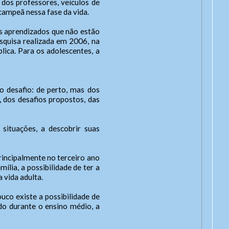
dos professores, veículos de
campeã nessa fase da vida.
cone
s aprendizados que não estão
esquisa realizada em 2006, na
lica. Para os adolescentes, a
e
o desafio: de perto, mas dos
it
, dos desafios propostos, das
 situações, a descobrir suas
incipalmente no terceiro ano
lia, a possibilidade de ter a
 vida adulta.
ouco existe a possibilidade de
ído durante o ensino médio, a