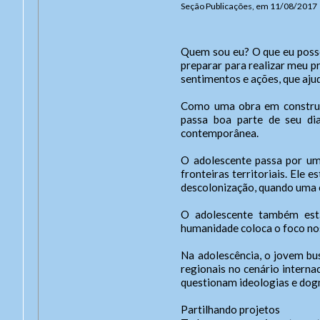
Seção Publicações, em 11/08/2017
Quem sou eu? O que eu posso
preparar para realizar meu p
sentimentos e ações, que ajud
Como uma obra em construçã
passa boa parte de seu di
contemporânea.
O adolescente passa por um
fronteiras territoriais. Ele
descolonização, quando uma 
End
O adolescente também está
Ende
A
humanidade coloca o foco nos 
Con
Na adolescência, o jovem bu
Tel: 
Tam
regionais no cenário interna
Usuár
Celu
questionam ideologias e dog
Letra
Letra
Ate
Partilhando projetos
Letra