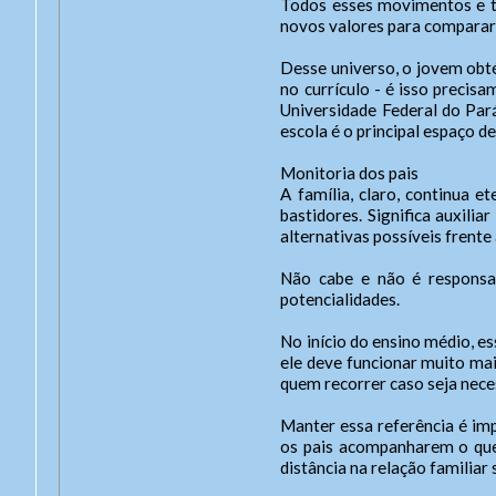
Todos esses movimentos e tr
Senh
Nome
novos valores para comparar 
Lay
Exp
Para 
Desse universo, o jovem obt
.
Das 8
no currículo - é isso precis
De se
Universidade Federal do Pará
escola é o principal espaço d
Out
Monitoria dos pais
Duis 
A família, claro, continua 
sagit
bastidores. Significa auxili
amet 
alternativas possíveis frente
Não cabe e não é responsabi
potencialidades.
No início do ensino médio, 
ele deve funcionar muito mai
quem recorrer caso seja nece
Manter essa referência é impo
os pais acompanharem o que a
distância na relação familiar