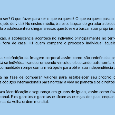
 ser? O que fazer para ser o que eu quero? O que eu quero para
rojeto de vida? No ensino médio, é a escola, quando geradora de 
a o adolescente a chegar a essas questões e a buscar suas próprias
o, a adolescência acontece no indivíduo principalmente no terr
a fora de casa. Há quem compare o processo individual àquele
Fale Conosco
SIC Físico
a redefinição da imagem corporal assim como são redefinidas as
 está se individualizando, rompendo vínculos e buscando autonomia,
comunidade rompe com a metrópole para obter sua independência p
Gerenciador
ereço
Webmail
 na fase de comparar valores para estabelecer seu próprio c
reço de atendimento
cessibilidade
códigos internacionais para nortear a vida no planeta e os direitos 
Digite apenas o "usuário" sem @dominio!
Contatos
tatos
sca identificação e segurança em grupos de iguais, assim como faz
(xx) 0000-0000,
anho da fonte:
cional. E os garotos e garotas criticam as crenças dos pais, enq
io
Usuário
lar/WhatsApp (xx) 00000-0000
mas da velha ordem mundial.
 A > Fonte tamanho normal.
Endereço:
 A+ > Aumenta o tamanho da fonte.
ndente/Ouvidor:
Cidade:
 A- > Diminui o tamanho da fonte.
Nome do Atendente: