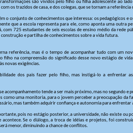
ansformações são vividos pelo filho ou filha adolescente ao lado 
a
 do Atendente/Ouvidor
Senha
Telefone: (xx) xxxx-xxxx
com os trazidos de casa, e dos colegas, que se tornam a referência 
out
whatsApp: (xx) xxxxx-xxxxx
e-Mail:
ediente:
alterar a cor do layout de escuro para claro e vice versa clique no í
ém o conjunto de conhecimentos que interessa: os pedagógicos e o
Horário de Funcionamento:
h às 11h, das 14h às 18h.
amente que a escola representa para ele, como aponta uma outra p
Das xxh às xxh e das xxh às xxh
gunda-feira a sexta-feira.
, com 725 estudantes de seis escolas de ensino médio da rede púb
Enviar
Enviar
e construção e partilha de conhecimentos sobre a vida futura.
ras Informações:
non laoreet eros. Vestibulum porta neque eleifend erat tempus, vita
eterna referência, mas é o tempo de acompanhar tudo com um nov
tis elit sodales. Sed convallis erat quis iaculis vestibulum. Curabitur s
Enviar
ar o filho na compreensão do significado desse novo estágio de vida
purus et tellus consectetur vehicula.
 às novas exigências.
lidade dos pais fazer pelo filho, mas instigá-lo a enfrentar as
esse acompanhamento tende a ser mais próximo, mas no segundo e pr
s como uma monitoria, para o jovem perceber a preocupação da famí
ssário, mas também adquirir confiança e autonomia para enfrentar a
rtante, pois no estágio posterior, a universidade, não existe ou p
contece. Se o diálogo, a troca de idéias e projetos, foi constru
 será menor, diminuindo a chance de conflitos.