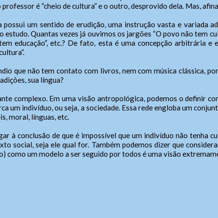
professor é “cheio de cultura” e o outro, desprovido dela. Mas, afinal
(xx) 0000-0000,
anho da fonte:
io
Usuário
lar/WhatsApp (xx) 00000-0000
 A > Fonte tamanho normal.
Endereço:
 possui um sentido de erudição, uma instrução vasta e variada ad
 A+ > Aumenta o tamanho da fonte.
 estudo. Quantas vezes já ouvimos os jargões “O povo não tem cul
ndente/Ouvidor:
Cidade:
 A- > Diminui o tamanho da fonte.
Nome do Atendente:
tem educação”, etc.? De fato, esta é uma concepção arbitrária e 
a
 do Atendente/Ouvidor
Senha
Telefone: (xx) xxxx-xxxx
ultura”.
out
whatsApp: (xx) xxxxx-xxxxx
e-Mail:
ediente:
alterar a cor do layout de escuro para claro e vice versa clique no í
dio que não tem contato com livros, nem com música clássica, por 
Horário de Funcionamento:
h às 11h, das 14h às 18h.
adições, sua língua?
Das xxh às xxh e das xxh às xxh
gunda-feira a sexta-feira.
Enviar
Enviar
tante complexo. Em uma visão antropológica, podemos o definir com
ras Informações:
ca um indivíduo, ou seja, a sociedade. Essa rede engloba um conjun
s, moral, línguas, etc.
non laoreet eros. Vestibulum porta neque eleifend erat tempus, vita
tis elit sodales. Sed convallis erat quis iaculis vestibulum. Curabitur s
Enviar
r à conclusão de que é impossível que um indivíduo não tenha cul
purus et tellus consectetur vehicula.
to social, seja ele qual for. Também podemos dizer que considera
plo) como um modelo a ser seguido por todos é uma visão extremame