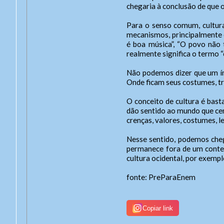
chegaria à conclusão de que o 
Tel: 
Tam
Usuár
Celu
Letra
Para o senso comum, cultura
Letra
mecanismos, principalmente o
Ate
Letra
é boa música”, “O povo não 
Senh
Nome
realmente significa o termo “c
Lay
Exp
Para 
Não podemos dizer que um ín
.
Das 8
Onde ficam seus costumes, tr
De se
O conceito de cultura é bas
Out
dão sentido ao mundo que cer
crenças, valores, costumes, lei
Duis 
sagit
Nesse sentido, podemos chega
amet 
permanece fora de um contex
cultura ocidental, por exem
fonte: PreParaEnem
Copiar link