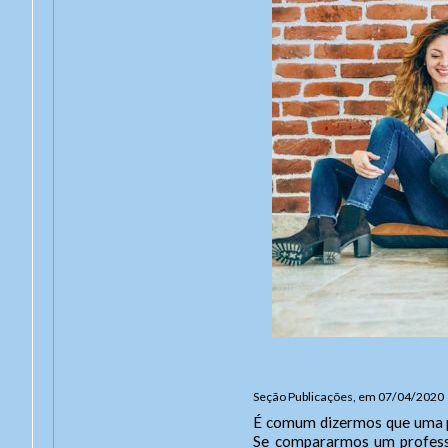
End
Ende
A
Seção Publicações, em 07/04/2020
É comum dizermos que uma pes
Con
Se compararmos um professo