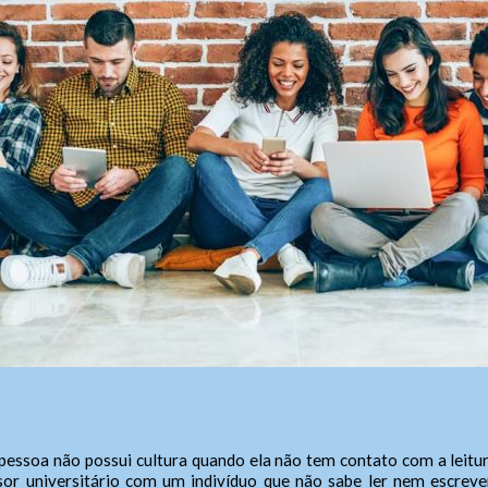
Fale Conosco
SIC Físico
Gerenciador
ereço
Webmail
reço de atendimento
cessibilidade
Digite apenas o "usuário" sem @dominio!
Contatos
soa não possui cultura quando ela não tem contato com a leitura, 
tatos
r universitário com um indivíduo que não sabe ler nem escrever