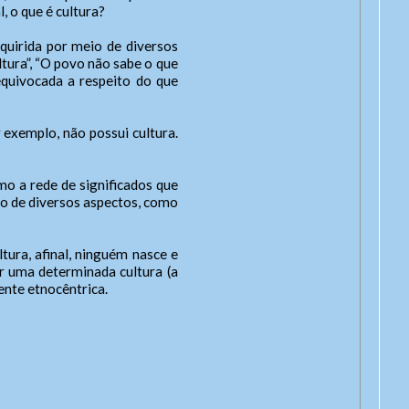
, o que é cultura?
quirida por meio de diversos
tura”, “O povo não sabe o que
equivocada a respeito do que
cone
exemplo, não possui cultura.
o a rede de significados que
to de diversos aspectos, como
e
it
tura, afinal, ninguém nasce e
r uma determinada cultura (a
nte etnocêntrica.