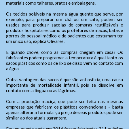
materiais como talheres, pratos e embalagens.
Os tecidos solúveis na mesma água quente que serve, por
SIC Físico
Fale Conosco
exemplo, para preparar um chá ou um café, podem ser
usados para produzir sacolas de compras reutilizáveis e
produtos hospitalares como os protetores de macas, batas e
gorros do pessoal médico e de pacientes que costumam ter
Endereço
Gerenciador
Webmail
um único uso, explica Olivares.
Endereço de atendimento
Acessibilidade
Digite apenas o "usuário" sem @dominio!
E quando chove, como as compras chegam em casa? Os
Contatos
Contatos
fabricantes podem programar a temperatura à qual tanto os
sacos plásticos como os de lixo se dissolvem no contato com
Tel: (xx) 0000-0000,
Tamanho da fonte:
Usuário
a água.
Celular/WhatsApp (xx) 00000-0000
Usuário
Letra A > Fonte tamanho normal.
Endereço:
Letra A+ > Aumenta o tamanho da fonte.
Outra vantagem das sacos é que são antiasfixia, uma causa
Atendente/Ouvidor:
Cidade:
Letra A- > Diminui o tamanho da fonte.
importante de mortalidade infantil, pois se dissolve em
Nome do Atendente:
Nome do Atendente/Ouvidor
Senha
Senha
contato com a língua ou as lágrimas.
Telefone: (xx) xxxx-xxxx
Layout
whatsApp: (xx) xxxxx-xxxxx
Expediente:
e-Mail:
Com a produção maciça, que pode ser feita nas mesmas
Para alterar a cor do layout de escuro para claro e vice
Horário de Funcionamento:
Das 8h às 11h, das 14h às 18h.
empresas que fabricam os plásticos convencionais – basta
versa clique no ícone
.
Das xxh às xxh e das xxh às xxh
De segunda-feira a sexta-feira.
apenas alterar a fórmula -, o preço de seus produtos pode ser
similar ao dos atuais, garantem.
Enviar
Enviar
Outras Informações:
Em um mundo onde em 2014 foram fabricadas 311 milhões