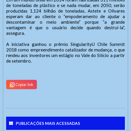
Duis non laoreet eros. Vestibulum porta neque eleifend
de toneladas de plástico e se nada mudar, em 2050, serão
erat tempus, vitae sagittis elit sodales. Sed convallis
produzidas 1,124 bilhão de toneladas, Astete e Olivares
Enviar
erat quis iaculis vestibulum. Curabitur sit amet purus et
esperam dar ao cliente o “empoderamento de ajudar a
tellus consectetur vehicula.
descontaminar o meio ambiente” porque “a grande
vantagem é que o usuário decide quando destruí-la”,
assegura.
A iniciativa ganhou o prêmio SingularityU Chile Summit
2018 como empreendimento catalizador de mudança, o que
rendeu aos inventores um estágio no Vale do Silício a partir
de setembro.
Copiar link
PUBLICAÇÕES MAIS ACESSADAS